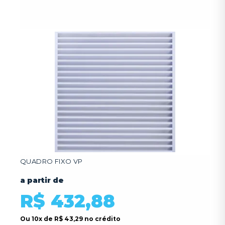
QUADRO FIXO VP
a partir de
R$ 432,88
Ou
10x
de
R$ 43,29 no crédito