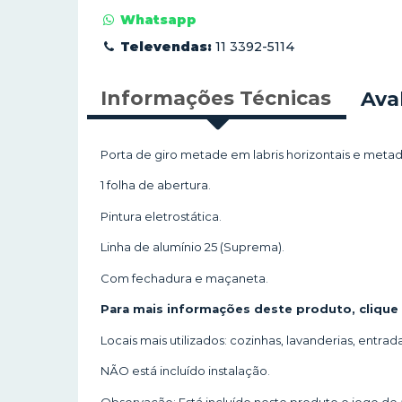
Whatsapp
Televendas:
11 3392-5114
Informações Técnicas
Ava
Porta de giro metade em labris horizontais e met
1 folha de abertura.
Pintura eletrostática.
Linha de alumínio 25 (Suprema).
Com fechadura e maçaneta.
Para mais informações deste produto, clique 
Locais mais utilizados: cozinhas, lavanderias, entrada
NÃO está incluído instalação.
Observação: Está incluído neste produto o jogo de 