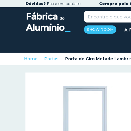
Dúvidas?
Entre em contato
Compre pelo 
A 
SHOW ROOM
Home
Portas
Porta de Giro Metade Lambri
-
-