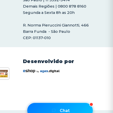
Demais Regiões | 0800 878 8160
Segunda a Sexta 8h as 20h
R. Norma Pieruccini Giannotti, 466
Barra Funda - São Paulo
CEP: 01137-010
Desenvolvido por
e
shop
egas
.digital
by
Orçamento Rápido