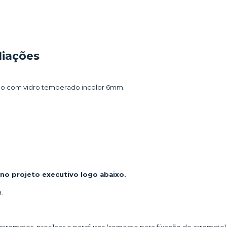
liações
ado com vidro temperado incolor 6mm.
no projeto executivo logo abaixo.
.
arremates, presilhas e parafusos (somente para fixação do arremate)