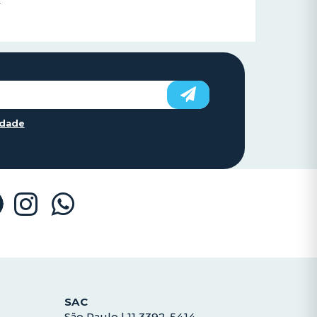
idade
SAC
São Paulo | 11 3392-5414