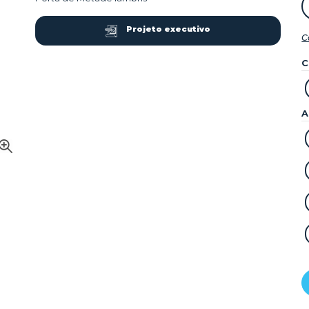
Projeto executivo
C
C
A